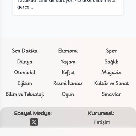
Tatbikatı İzmir'de sürüyor. 45 ülke katılımıyla
gerçe...
Son Dakika
Ekonomi
Spor
Dünya
Yaşam
Sağlık
Otomobil
Kefşet
Magazin
Eğitim
Resmi İlanlar
Kültür ve Sanat
Bilim ve Teknoloji
Oyun
Sınavlar
Sosyal Medya:
Kurumsal:
İletişim
Hakkımızda