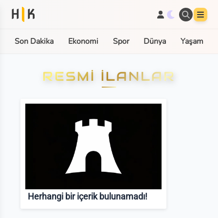
H
K
Son Dakika
Ekonomi
Spor
Dünya
Yaşam
RESMI İLANLAR
Herhangi bir içerik bulunamadı!