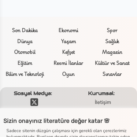
Son Dakika
Ekonomi
Spor
Dünya
Yaşam
Sağlık
Otomobil
Kefşet
Magazin
Eğitim
Resmi İlanlar
Kültür ve Sanat
Bilim ve Teknoloji
Oyun
Sınavlar
Sosyal Medya:
Kurumsal:
İletişim
Hakkımızda
Sizin onayınız literatüre değer katar 🌸
Çerezler Politikası
Sadece sitenin düzgün çalışması için gerekli olan çerezlerimiz
Gizlilik Politikası
bulunmaktadır. Bunların dışında sizin davranışlarınızı takip eden