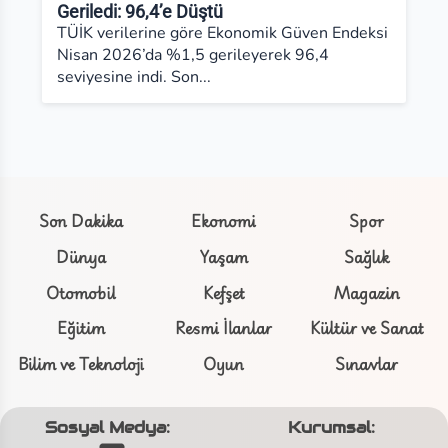
Geriledi: 96,4’e Düştü
TÜİK verilerine göre Ekonomik Güven Endeksi
Nisan 2026’da %1,5 gerileyerek 96,4
seviyesine indi. Son...
Son Dakika
Ekonomi
Spor
Dünya
Yaşam
Sağlık
Otomobil
Kefşet
Magazin
Eğitim
Resmi İlanlar
Kültür ve Sanat
Bilim ve Teknoloji
Oyun
Sınavlar
Sosyal Medya:
Kurumsal: