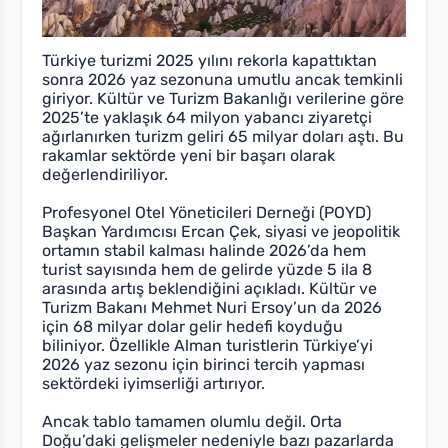
Türkiye turizmi 2025 yılını rekorla kapattıktan
sonra 2026 yaz sezonuna umutlu ancak temkinli
giriyor. Kültür ve Turizm Bakanlığı verilerine göre
2025’te yaklaşık 64 milyon yabancı ziyaretçi
ağırlanırken turizm geliri 65 milyar doları aştı. Bu
rakamlar sektörde yeni bir başarı olarak
değerlendiriliyor.
Profesyonel Otel Yöneticileri Derneği (POYD)
Başkan Yardımcısı Ercan Çek, siyasi ve jeopolitik
ortamın stabil kalması halinde 2026’da hem
turist sayısında hem de gelirde yüzde 5 ila 8
arasında artış beklendiğini açıkladı. Kültür ve
Turizm Bakanı Mehmet Nuri Ersoy’un da 2026
için 68 milyar dolar gelir hedefi koyduğu
biliniyor. Özellikle Alman turistlerin Türkiye’yi
2026 yaz sezonu için birinci tercih yapması
sektördeki iyimserliği artırıyor.
Ancak tablo tamamen olumlu değil. Orta
Doğu’daki gelişmeler nedeniyle bazı pazarlarda