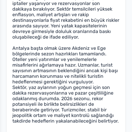
iptaller yaşanıyor ve rezervasyonlar son
dakikaya bırakılıyor. Sektör temsilcileri yüksek
enflasyon, maliyet artışları ve rakip
destinasyonlarla fiyat rekabetini en büyük riskler
arasında sayıyor. Yeni yatak kapasitelerinin
devreye girmesiyle doluluk oranlarında baskı
oluşabileceği de ifade ediliyor.
Antalya başta olmak üzere Akdeniz ve Ege
bölgelerinde sezon hazırlıkları tamamlandı.
Oteller yeni yatırımlar ve yenilemelerle
misafirlerini ağırlamaya hazır. Uzmanlar, turist
sayısının artmasının beklendiğini ancak kişi başı
harcamanın korunması ve nitelikli turistin
hedeflenmesi gerektiğini vurguluyor.
Sektör, yaz aylarının yoğun geçmesi için son
dakika rezervasyonlarına ve pazar çeşitliliğine
odaklanmış durumda. 2026 sezonu, rekor
potansiyeli ile birlikte belirsizlikleri de
beraberinde getiriyor. Turizmciler, stabil bir
jeopolitik ortam ve maliyet kontrolü sağlandığı
takdirde hedeflerin yakalanabileceğini belirtiyor.