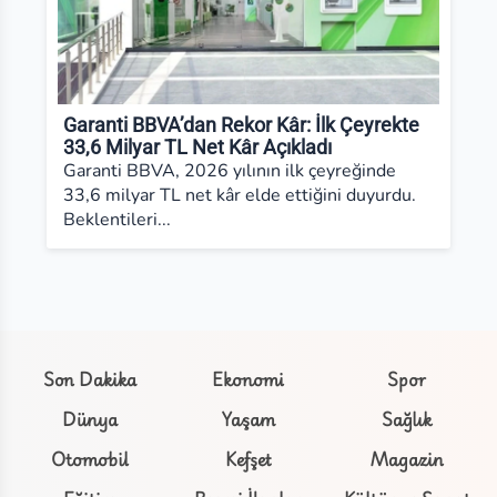
Garanti BBVA’dan Rekor Kâr: İlk Çeyrekte
33,6 Milyar TL Net Kâr Açıkladı
Garanti BBVA, 2026 yılının ilk çeyreğinde
33,6 milyar TL net kâr elde ettiğini duyurdu.
Beklentileri...
Son Dakika
Ekonomi
Spor
Dünya
Yaşam
Sağlık
Otomobil
Kefşet
Magazin