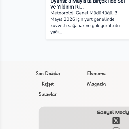
Uyarısı: 3 Mayıs'ta Birçok İlde Sel
ve Yıldırım Ri...
Meteoroloji Genel Müdürlüğü, 3
Mayıs 2026 için yurt genelinde
kuvvetli sağanak ve gök gürültülü
yağı...
Son Dakika
Ekonomi
Kefşet
Magazin
Sınavlar
Sosyal Medy