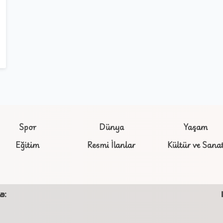
Spor
Dünya
Yaşam
Eğitim
Resmi İlanlar
Kültür ve Sana
a: