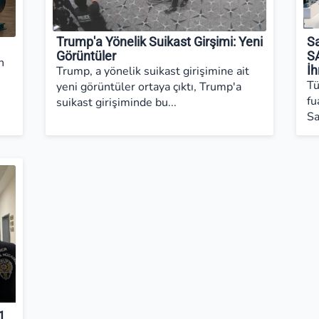
Trump'a Yönelik Suikast Girşimi: Yeni
S
Görüntüler
SA
n
Trump, a yönelik suikast girişimine ait
İh
Tü
yeni görüntüler ortaya çıktı, Trump'a
fu
suikast girişiminde bu...
Sa
1