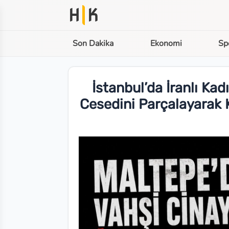
H
K
Son Dakika
Ekonomi
Sp
İstanbul’da İranlı Ka
Cesedini Parçalayarak K