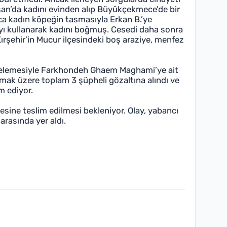
Nisan’da kadını evinden alıp Büyükçekmece’de bir
ca kadın köpeğin tasmasıyla Erkan B.’ye
yı kullanarak kadını boğmuş. Cesedi daha sonra
ırşehir’in Mucur ilçesindeki boş araziye, menfez
celemesiyle Farkhondeh Ghaem Maghami’ye ait
olmak üzere toplam 3 şüpheli gözaltına alındı ve
m ediyor.
sine teslim edilmesi bekleniyor. Olay, yabancı
 arasında yer aldı.