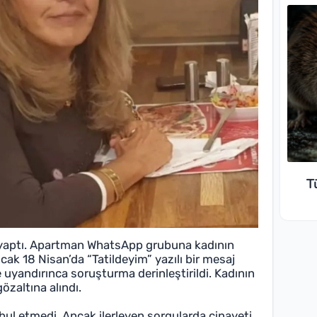
T
e yaptı. Apartman WhatsApp grubuna kadının
ncak 18 Nisan’da “Tatildeyim” yazılı bir mesaj
 uyandırınca soruşturma derinleştirildi. Kadının
özaltına alındı.
abul etmedi. Ancak ilerleyen sorgularda cinayeti