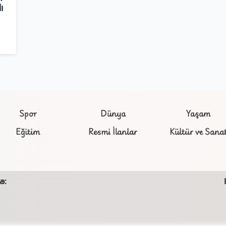
ı
Spor
Dünya
Yaşam
Eğitim
Resmi İlanlar
Kültür ve Sana
a: