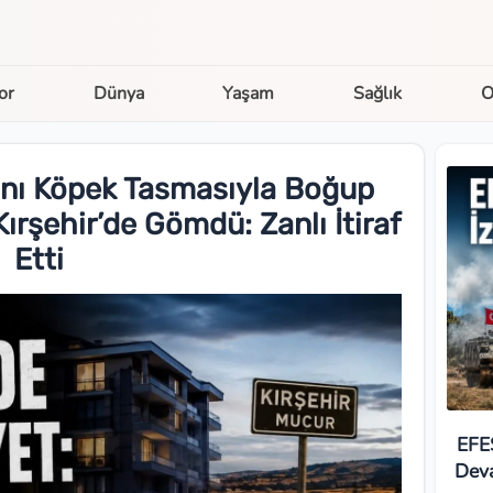
or
Dünya
Yaşam
Sağlık
O
dını Köpek Tasmasıyla Boğup
ırşehir’de Gömdü: Zanlı İtiraf
Etti
EFE
Deva