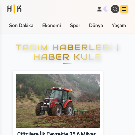
H
K
Son Dakika
Ekonomi
Spor
Dünya
Yaşam
TARIM HABERLERI |
HABER KULE
Çiftçilere İlk Çeyrekte 35,6 Milyar