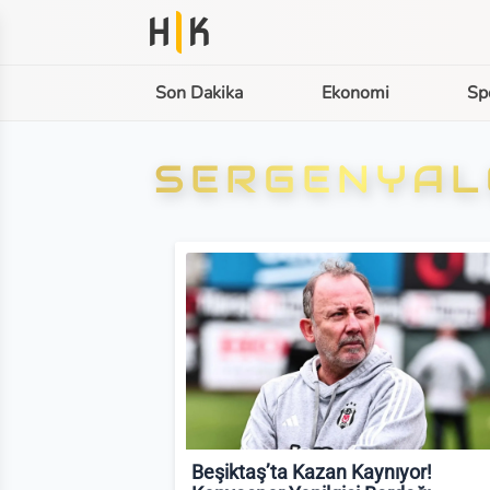
H
K
Son Dakika
Ekonomi
Sp
SERGENYALÇ
Beşiktaş’ta Kazan Kaynıyor!