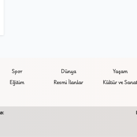
Spor
Dünya
Yaşam
Eğitim
Resmi İlanlar
Kültür ve Sana
a: