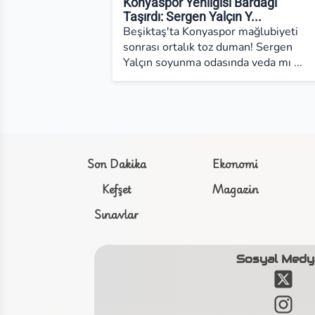
Konyaspor Yenilgisi Bardağı
Taşırdı: Sergen Yalçın Y...
Beşiktaş'ta Konyaspor mağlubiyeti
sonrası ortalık toz duman! Sergen
Yalçın soyunma odasında veda mı ...
Son Dakika
Ekonomi
Kefşet
Magazin
Sınavlar
Sosyal Medy