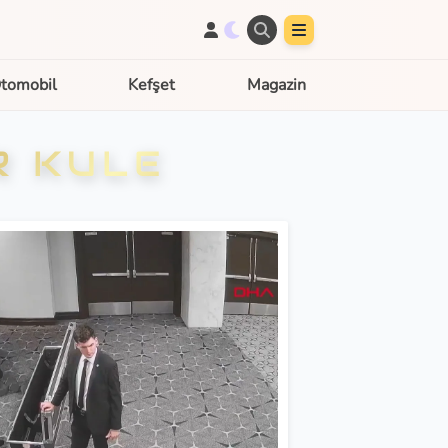
tomobil
Kefşet
Magazin
R KULE