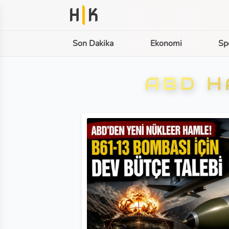
H
K
Son Dakika
Ekonomi
Sp
ABD H